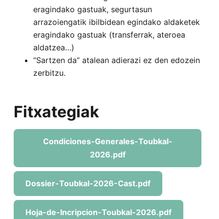
eragindako gastuak, segurtasun
arrazoiengatik ibilbidean egindako aldaketek
eragindako gastuak (transferrak, ateroea
aldatzea…)
“Sartzen da” atalean adierazi ez den edozein
zerbitzu.
Fitxategiak
Condiciones-Generales-Toubkal-
2026.pdf
Dossier-Toubkal-2026-Cast.pdf
Hoja-de-Incripcion-Toubkal-2026.pdf