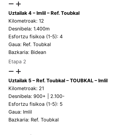
Uztailak 4 – Imlil – Ref. Toubkal
Kilometroak: 12
Desnibela: 1.400m
Esfortzu fisikoa (1-5): 4
Gaua: Ref. Toubkal
Bazkaria: Bidean
Etapa 2
Uztailak 5 – Ref. Toubkal – TOUBKAL – Imlil
Kilometroak: 21
Desnibela: 900+ | 2.100-
Esfortzu fisikoa (1-5): 5
Gaua: Imlil
Bazkaria: Ref. Toubkal