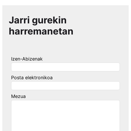
Jarri gurekin
harremanetan
Izen-Abizenak
Posta elektronikoa
Mezua