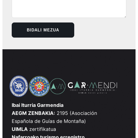
Ibai Iturria Garmendia
AEGM ZENBAKIA:
2195 (Asociación
Española de Guías de Montaña)
UIMLA
zertifikatua
Nafarroako turismo erregistro