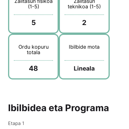
Zailtasun fisikoa
Zailtasun
(1-5)
teknikoa (1-5)
5
2
Ordu kopuru
Ibilbide mota
totala
48
Lineala
Ibilbidea eta Programa
Etapa 1