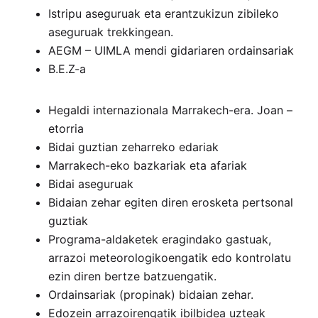
Istripu aseguruak eta erantzukizun zibileko
aseguruak trekkingean.
AEGM – UIMLA mendi gidariaren ordainsariak
B.E.Z-a
Hegaldi internazionala Marrakech-era. Joan –
etorria
Bidai guztian zeharreko edariak
Marrakech-eko bazkariak eta afariak
Bidai aseguruak
Bidaian zehar egiten diren erosketa pertsonal
guztiak
Programa-aldaketek eragindako gastuak,
arrazoi meteorologikoengatik edo kontrolatu
ezin diren bertze batzuengatik.
Ordainsariak (propinak) bidaian zehar.
Edozein arrazoirengatik ibilbidea uzteak