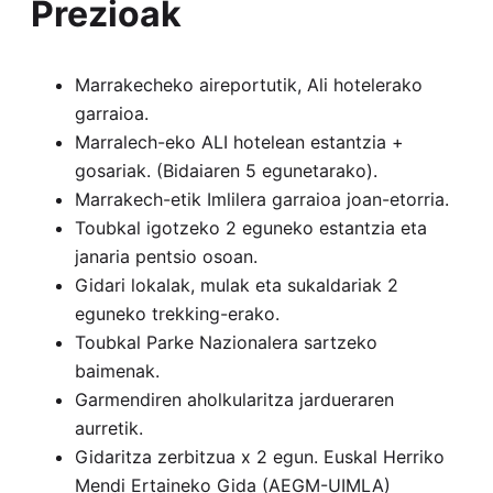
Prezioak
Marrakecheko aireportutik, Ali hotelerako
garraioa.
Marralech-eko ALI hotelean estantzia +
gosariak. (Bidaiaren 5 egunetarako).
Marrakech-etik Imlilera garraioa joan-etorria.
Toubkal igotzeko 2 eguneko estantzia eta
janaria pentsio osoan.
Gidari lokalak, mulak eta sukaldariak 2
eguneko trekking-erako.
Toubkal Parke Nazionalera sartzeko
baimenak.
Garmendiren aholkularitza jardueraren
aurretik.
Gidaritza zerbitzua x 2 egun. Euskal Herriko
Mendi Ertaineko Gida (AEGM-UIMLA)