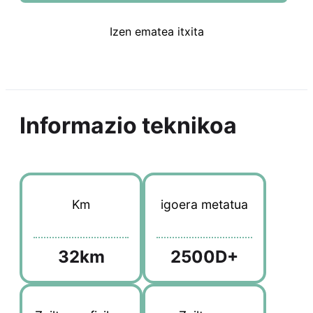
Izen ematea itxita
Informazio teknikoa
Km
igoera metatua
32km
2500D+