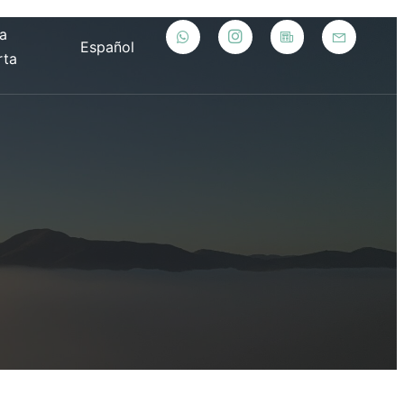
la
Español
rta