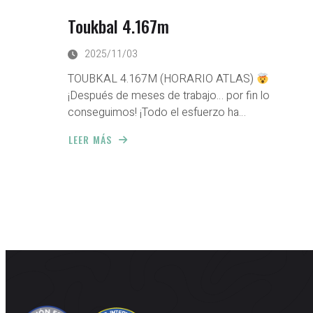
Toukbal 4.167m
2025/11/03
TOUBKAL 4.167M (HORARIO ATLAS)
¡Después de meses de trabajo… por fin lo
conseguimos! ¡Todo el esfuerzo ha…
LEER MÁS
ABOUT
TOUKBAL
4.167M